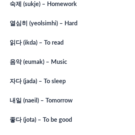
숙제 (sukje) – Homework
열심히 (yeolsimhi) – Hard
읽다 (ikda) – To read
음악 (eumak) – Music
자다 (jada) – To sleep
내일 (naeil) – Tomorrow
좋다 (jota) – To be good