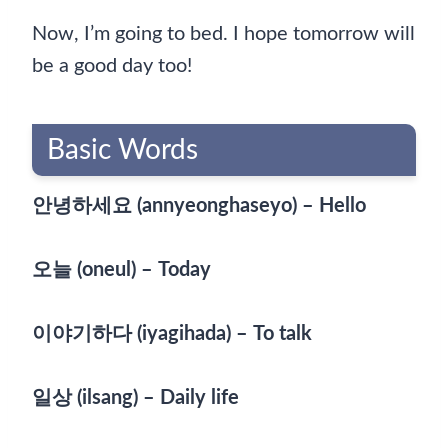
Now, I’m going to bed. I hope tomorrow will
be a good day too!
Basic Words
안녕하세요 (annyeonghaseyo) – Hello
오늘 (oneul) – Today
이야기하다 (iyagihada) – To talk
일상 (ilsang) – Daily life