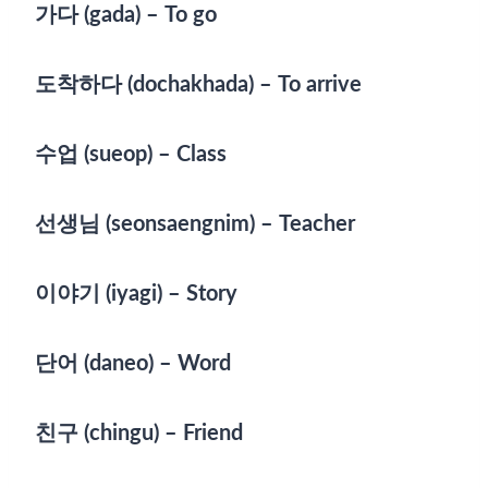
가다 (gada) – To go
도착하다 (dochakhada) – To arrive
수업 (sueop) – Class
선생님 (seonsaengnim) – Teacher
이야기 (iyagi) – Story
단어 (daneo) – Word
친구 (chingu) – Friend