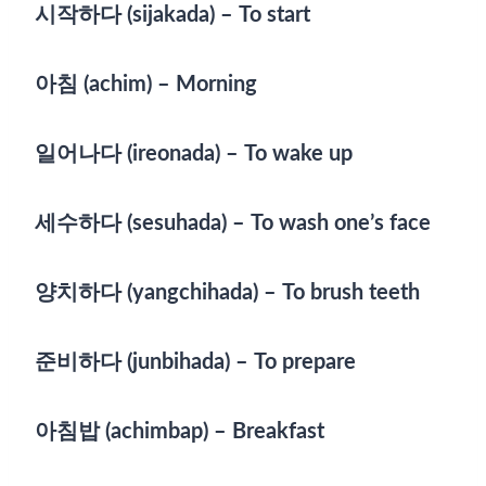
시작하다 (sijakada) – To start
아침 (achim) – Morning
일어나다 (ireonada) – To wake up
세수하다 (sesuhada) – To wash one’s face
양치하다 (yangchihada) – To brush teeth
준비하다 (junbihada) – To prepare
아침밥 (achimbap) – Breakfast