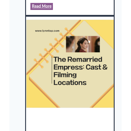
B
Read More
l
o
o
d
h
o
u
n
d
s
(
사
냥
개
들
)
:
C
a