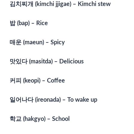
김치찌개 (kimchi jjigae) – Kimchi stew
밥 (bap) – Rice
매운 (maeun) – Spicy
맛있다 (masitda) – Delicious
커피 (keopi) – Coffee
일어나다 (ireonada) – To wake up
학교 (hakgyo) – School