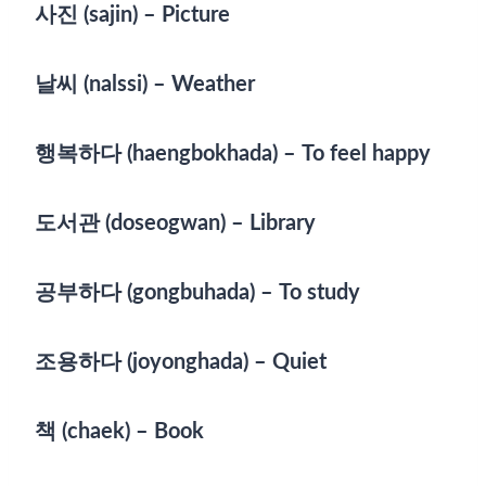
사진 (sajin) – Picture
날씨 (nalssi) – Weather
행복하다 (haengbokhada) – To feel happy
도서관 (doseogwan) – Library
공부하다 (gongbuhada) – To study
조용하다 (joyonghada) – Quiet
책 (chaek) – Book