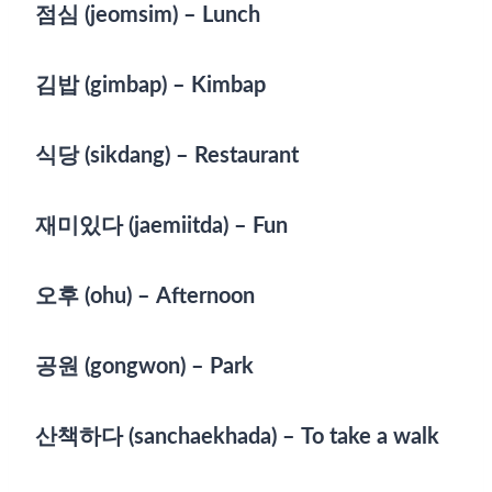
점심 (jeomsim) – Lunch
김밥 (gimbap) – Kimbap
식당 (sikdang) – Restaurant
재미있다 (jaemiitda) – Fun
오후 (ohu) – Afternoon
공원 (gongwon) – Park
산책하다 (sanchaekhada) – To take a walk