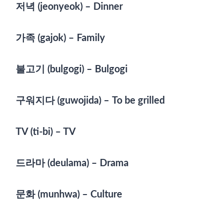
저녁 (jeonyeok) – Dinner
가족 (gajok) – Family
불고기 (bulgogi) – Bulgogi
구워지다 (guwojida) – To be grilled
TV (ti-bi) – TV
드라마 (deulama) – Drama
문화 (munhwa) – Culture